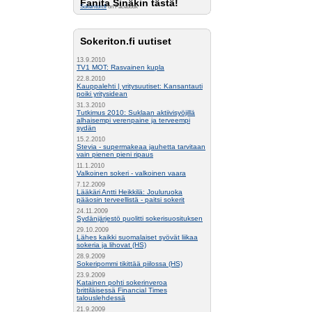
Fanita Sinäkin tästä!
Sokeriton.fi
on Facebook
Sokeriton.fi uutiset
13.9.2010
TV1 MOT: Rasvainen kupla
22.8.2010
Kauppalehti | yritysuutiset: Kansantauti
poiki yritysidean
31.3.2010
Tutkimus 2010: Suklaan aktiivisyöjillä
alhaisempi verenpaine ja terveempi
sydän
15.2.2010
Stevia - supermakeaa jauhetta tarvitaan
vain pienen pieni ripaus
11.1.2010
Valkoinen sokeri - valkoinen vaara
7.12.2009
Lääkäri Antti Heikkilä: Jouluruoka
pääosin terveellistä - paitsi sokerit
24.11.2009
Sydänjärjestö puolitti sokerisuosituksen
29.10.2009
Lähes kaikki suomalaiset syövät liikaa
sokeria ja lihovat (HS)
28.9.2009
Sokeripommi tikittää piilossa (HS)
23.9.2009
Katainen pohti sokerinveroa
brittiläisessä Financial Times
talouslehdessä
21.9.2009