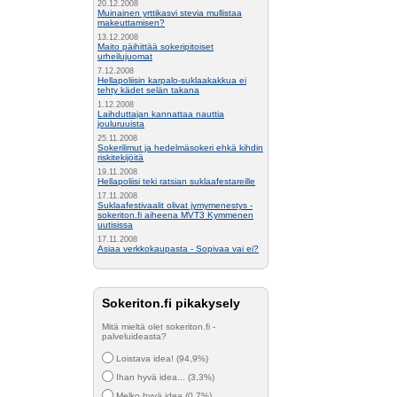
20.12.2008
Muinainen yrttikasvi stevia mullistaa
makeuttamisen?
13.12.2008
Maito päihittää sokeripitoiset
urheilujuomat
7.12.2008
Hellapoliisin karpalo-suklaakakkua ei
tehty kädet selän takana
1.12.2008
Laihduttajan kannattaa nauttia
jouluruuista
25.11.2008
Sokerilimut ja hedelmäsokeri ehkä kihdin
riskitekijöitä
19.11.2008
Hellapoliisi teki ratsian suklaafestareille
17.11.2008
Suklaafestivaalit olivat jymymenestys -
sokeriton.fi aiheena MVT3 Kymmenen
uutisissa
17.11.2008
Asiaa verkkokaupasta - Sopivaa vai ei?
Sokeriton.fi pikakysely
Mitä mieltä olet sokeriton.fi -
palveluideasta?
Loistava idea! (94,9%)
Ihan hyvä idea... (3,3%)
Melko hyvä idea (0,7%)