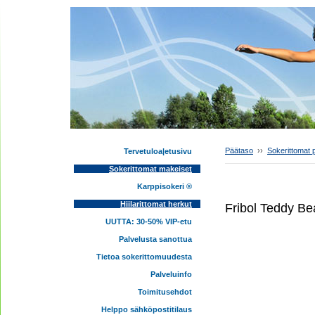
Päätaso
››
Sokerittomat 
Tervetuloa|etusivu
Sokerittomat makeiset
Karppisokeri ®
Hiilarittomat herkut
Fribol Teddy Bea
UUTTA: 30-50% VIP-etu
Palvelusta sanottua
Tietoa sokerittomuudesta
Palveluinfo
Toimitusehdot
Helppo sähköpostitilaus