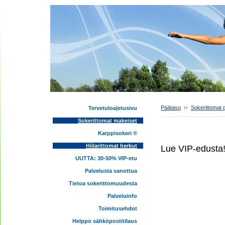
Päätaso
››
Sokerittomat 
Tervetuloa|etusivu
Sokerittomat makeiset
Karppisokeri ®
Hiilarittomat herkut
Lue VIP-edusta
UUTTA: 30-50% VIP-etu
Palvelusta sanottua
Tietoa sokerittomuudesta
Palveluinfo
Toimitusehdot
Helppo sähköpostitilaus