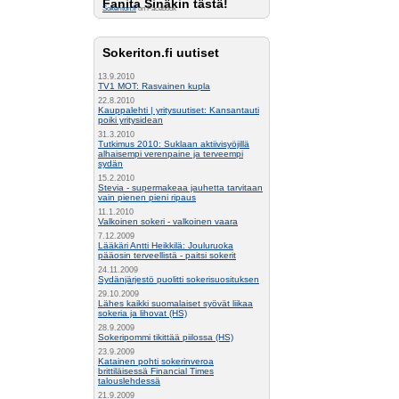
Fanita Sinäkin tästä!
Sokeriton.fi
on Facebook
Sokeriton.fi uutiset
13.9.2010
TV1 MOT: Rasvainen kupla
22.8.2010
Kauppalehti | yritysuutiset: Kansantauti
poiki yritysidean
31.3.2010
Tutkimus 2010: Suklaan aktiivisyöjillä
alhaisempi verenpaine ja terveempi
sydän
15.2.2010
Stevia - supermakeaa jauhetta tarvitaan
vain pienen pieni ripaus
11.1.2010
Valkoinen sokeri - valkoinen vaara
7.12.2009
Lääkäri Antti Heikkilä: Jouluruoka
pääosin terveellistä - paitsi sokerit
24.11.2009
Sydänjärjestö puolitti sokerisuosituksen
29.10.2009
Lähes kaikki suomalaiset syövät liikaa
sokeria ja lihovat (HS)
28.9.2009
Sokeripommi tikittää piilossa (HS)
23.9.2009
Katainen pohti sokerinveroa
brittiläisessä Financial Times
talouslehdessä
21.9.2009