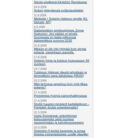
Stevia virallisesti käyttöön Ranskassa
18.9.2009
Sokeri yhteydessä sydäntautiriskiin
11.9.2009
Mielipide | Sokerin makeus verolle (KL
Debatti, MT)
9.9.2009
Diabetesliiton toimitusjohtaja Jorma
Huttunen: Jos mitään ei tehdä,
Suomessa on kaksi miljoonaa
diabeetikkoa vuonna 2030
21.8.2009
Mikään ei ole niin tyhmää kuin ahmia
sokeria, varsinkaan aamulla.
17.8.2009
Sokerin hinta ja kulutus huipussaan 30
vuoteen
13.7.2009
Tutkimus: Atkinsin dieetti tehokkain ja
terveellinen tapa laihduttaa (HS/IS)
20.5.2009
Mitä kehossa tapahtuu kun syöt liikaa
sokeria?
17.4.2009
Proteiinista hyötyä painonhallinnassa
17.4.2009
Stubb haastoi ministerit karkkilakkoon -
Pärjääkö Stubb sokerittomalla?
31.3.2009
Uutta Suomessa: sokerittomat
kokoustarjoilut sekä tuotteet
noutopöytään ja kahvihuoneeseen
10.3.2009
Sokeriton.fi kerää kavereita ja antaa
ilmaisia extramaistiaisia uusille tilaajille!