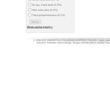
No jaa, enpä tiedä (0,5%)
Aika turha idea (0,4%)
Täysi pohjanoteeraus (0,1%)
Näytä vanhat kyselyt »
© 2008-2010 SOKERITON FINLAND|SUGARFREE FINLAND. Kaikki oikeudet pid
Sokeriton Finlandin tuotemerkkejä. Sivujen toimituksellista sisältöä sa