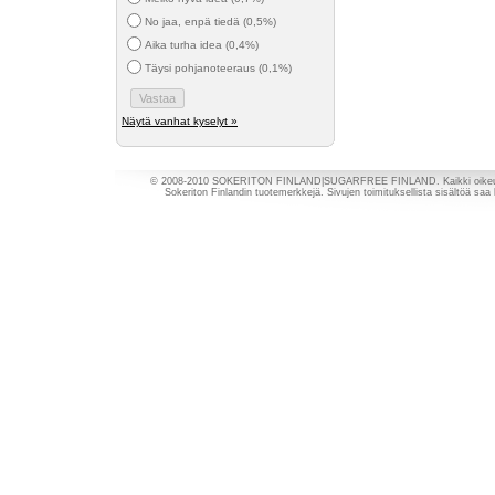
No jaa, enpä tiedä (0,5%)
Aika turha idea (0,4%)
Täysi pohjanoteeraus (0,1%)
Näytä vanhat kyselyt »
© 2008-2010 SOKERITON FINLAND|SUGARFREE FINLAND. Kaikki oikeudet pid
Sokeriton Finlandin tuotemerkkejä. Sivujen toimituksellista sisältöä sa