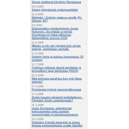
Stevia virallisesti käyttöön Ranskassa
18.9.2009
Sokeri yhteydessä sydäntautiriskiin
11.9.2009
Mielipide | Sokerin makeus verolle (KL
Debatti, MT)
9.9.2009
Diabetesliiton toimitusjohtaja Jorma
Huttunen: Jos mitään ei tehdä,
Suomessa on kaksi miljoonaa
diabeetikkoa vuonna 2030
21.8.2009
Mikään ei ole niin tyhmää kuin ahmia
sokeria, varsinkaan aamulla.
17.8.2009
Sokerin hinta ja kulutus huipussaan 30
vuoteen
13.7.2009
Tutkimus: Atkinsin dieetti tehokkain ja
terveellinen tapa laihduttaa (HS/IS)
20.5.2009
Mitä kehossa tapahtuu kun syöt liikaa
sokeria?
17.4.2009
Proteiinista hyötyä painonhallinnassa
17.4.2009
Stubb haastoi ministerit karkkilakkoon -
Pärjääkö Stubb sokerittomalla?
31.3.2009
Uutta Suomessa: sokerittomat
kokoustarjoilut sekä tuotteet
noutopöytään ja kahvihuoneeseen
10.3.2009
Sokeriton.fi kerää kavereita ja antaa
ilmaisia extramaistiaisia uusille tilaajille!