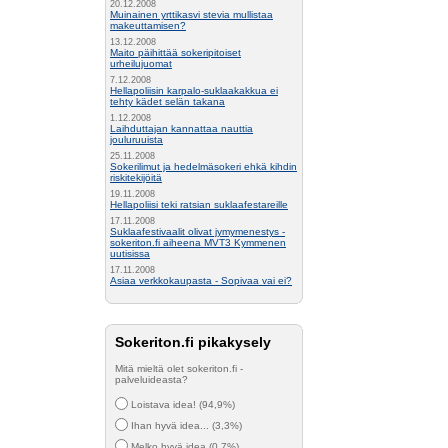
20.12.2008
Muinainen yrttikasvi stevia mullistaa
makeuttamisen?
13.12.2008
Maito päihittää sokeripitoiset
urheilujuomat
7.12.2008
Hellapoliisin karpalo-suklaakakkua ei
tehty kädet selän takana
1.12.2008
Laihduttajan kannattaa nauttia
jouluruuista
25.11.2008
Sokerilimut ja hedelmäsokeri ehkä kihdin
riskitekijöitä
19.11.2008
Hellapoliisi teki ratsian suklaafestareille
17.11.2008
Suklaafestivaalit olivat jymymenestys -
sokeriton.fi aiheena MVT3 Kymmenen
uutisissa
17.11.2008
Asiaa verkkokaupasta - Sopivaa vai ei?
Sokeriton.fi pikakysely
Mitä mieltä olet sokeriton.fi -
palveluideasta?
Loistava idea! (94,9%)
Ihan hyvä idea... (3,3%)
Melko hyvä idea (0,7%)