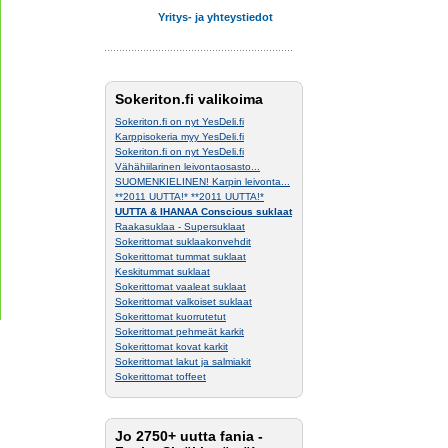
Yritys- ja yhteystiedot
Sokeriton.fi valikoima
Sokeriton.fi on nyt YesDeli.fi
Karppisokeria myy YesDeli.fi
Sokeriton.fi on nyt YesDeli.fi
Vähähiilarinen leivontaosasto...
SUOMENKIELINEN! Karpin leivonta...
**2011 UUTTA!* **2011 UUTTA!*
UUTTA & IHANAA Conscious suklaat
Raakasuklaa - Supersuklaat
Sokerittomat suklaakonvehdit
Sokerittomat tummat suklaat
Keskitummat suklaat
Sokerittomat vaaleat suklaat
Sokerittomat valkoiset suklaat
Sokerittomat kuorrutetut
Sokerittomat pehmeät karkit
Sokerittomat kovat karkit
Sokerittomat lakut ja salmiakit
Sokerittomat toffeet
Jo 2750+ uutta fania -