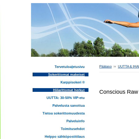
Päätaso
››
UUTTA & IHAN
Tervetuloa|etusivu
Sokerittomat makeiset
Karppisokeri ®
Hiilarittomat herkut
Conscious Raw 
UUTTA: 30-50% VIP-etu
Palvelusta sanottua
Tietoa sokerittomuudesta
Palveluinfo
Toimitusehdot
Helppo sähköpostitilaus