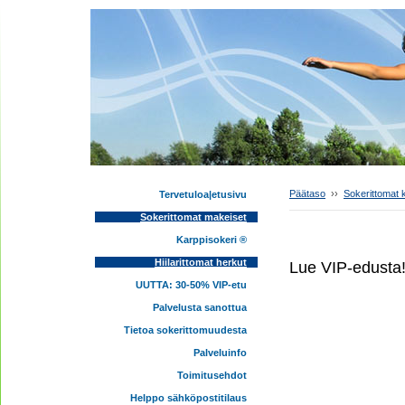
Päätaso
››
Sokerittomat 
Tervetuloa|etusivu
Sokerittomat makeiset
Karppisokeri ®
Hiilarittomat herkut
Lue VIP-edusta
UUTTA: 30-50% VIP-etu
Palvelusta sanottua
Tietoa sokerittomuudesta
Palveluinfo
Toimitusehdot
Helppo sähköpostitilaus