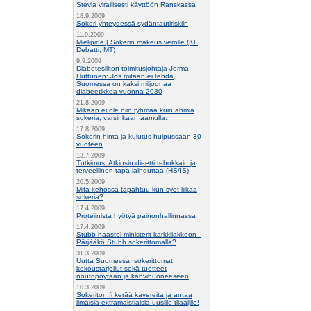
Stevia virallisesti käyttöön Ranskassa
18.9.2009
Sokeri yhteydessä sydäntautiriskiin
11.9.2009
Mielipide | Sokerin makeus verolle (KL
Debatti, MT)
9.9.2009
Diabetesliiton toimitusjohtaja Jorma
Huttunen: Jos mitään ei tehdä,
Suomessa on kaksi miljoonaa
diabeetikkoa vuonna 2030
21.8.2009
Mikään ei ole niin tyhmää kuin ahmia
sokeria, varsinkaan aamulla.
17.8.2009
Sokerin hinta ja kulutus huipussaan 30
vuoteen
13.7.2009
Tutkimus: Atkinsin dieetti tehokkain ja
terveellinen tapa laihduttaa (HS/IS)
20.5.2009
Mitä kehossa tapahtuu kun syöt liikaa
sokeria?
17.4.2009
Proteiinista hyötyä painonhallinnassa
17.4.2009
Stubb haastoi ministerit karkkilakkoon -
Pärjääkö Stubb sokerittomalla?
31.3.2009
Uutta Suomessa: sokerittomat
kokoustarjoilut sekä tuotteet
noutopöytään ja kahvihuoneeseen
10.3.2009
Sokeriton.fi kerää kavereita ja antaa
ilmaisia extramaistiaisia uusille tilaajille!