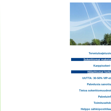
Tervetuloa|etusi
Sokerittomat makeis
Karppisokeri
Hiilarittomat herk
UUTTA: 30-50% VIP-e
Palvelusta sanott
Tietoa sokerittomuudes
Palveluin
Toimitusehd
Helppo sähköpostitila