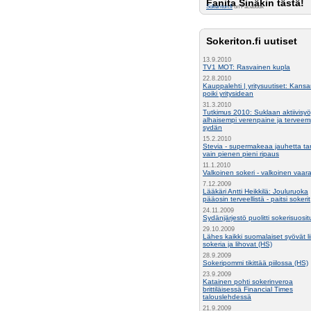
Fanita Sinäkin tästä!
Sokeriton.fi
on Facebook
Sokeriton.fi uutiset
13.9.2010
TV1 MOT: Rasvainen kupla
22.8.2010
Kauppalehti | yritysuutiset: Kansa
poiki yritysidean
31.3.2010
Tutkimus 2010: Suklaan aktiivisyöj
alhaisempi verenpaine ja terveem
sydän
15.2.2010
Stevia - supermakeaa jauhetta ta
vain pienen pieni ripaus
11.1.2010
Valkoinen sokeri - valkoinen vaar
7.12.2009
Lääkäri Antti Heikkilä: Jouluruoka
pääosin terveellistä - paitsi sokerit
24.11.2009
Sydänjärjestö puolitti sokerisuosi
29.10.2009
Lähes kaikki suomalaiset syövät li
sokeria ja lihovat (HS)
28.9.2009
Sokeripommi tikittää piilossa (HS)
23.9.2009
Katainen pohti sokerinveroa
brittiläisessä Financial Times
talouslehdessä
21.9.2009