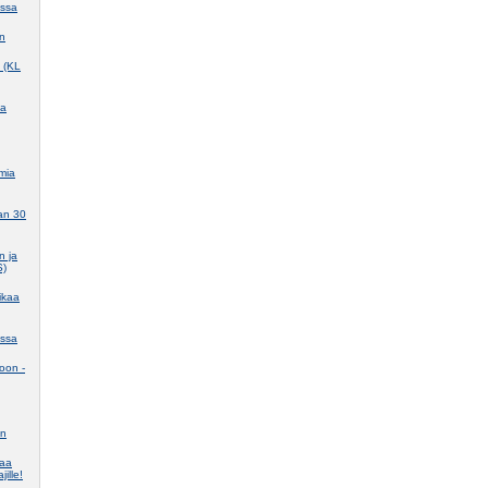
assa
in
e (KL
ma
mia
aan 30
n ja
S)
ikaa
assa
koon -
en
taa
jille!