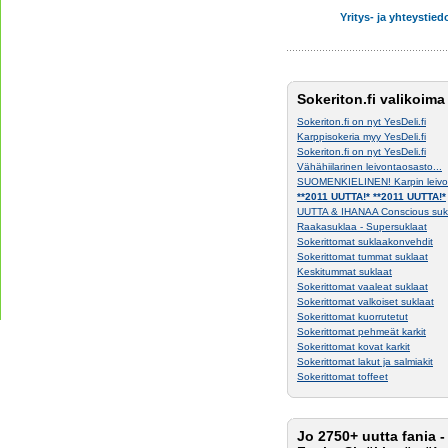
Yritys- ja yhteystied
Sokeriton.fi valikoima
Sokeriton.fi on nyt YesDeli.fi
Karppisokeria myy YesDeli.fi
Sokeriton.fi on nyt YesDeli.fi
Vähähiilarinen leivontaosasto...
SUOMENKIELINEN! Karpin leivon
**2011 UUTTA!* **2011 UUTTA!*
UUTTA & IHANAA Conscious suk
Raakasuklaa - Supersuklaat
Sokerittomat suklaakonvehdit
Sokerittomat tummat suklaat
Keskitummat suklaat
Sokerittomat vaaleat suklaat
Sokerittomat valkoiset suklaat
Sokerittomat kuorrutetut
Sokerittomat pehmeät karkit
Sokerittomat kovat karkit
Sokerittomat lakut ja salmiakit
Sokerittomat toffeet
Jo 2750+ uutta fania -