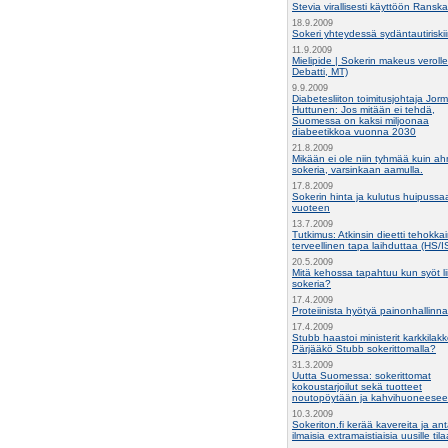
Stevia virallisesti käyttöön Ransk
18.9.2009
Sokeri yhteydessä sydäntautiriski
11.9.2009
Mielipide | Sokerin makeus veroll
Debatti, MT)
9.9.2009
Diabetesliiton toimitusjohtaja Jor
Huttunen: Jos mitään ei tehdä,
Suomessa on kaksi miljoonaa
diabeetikkoa vuonna 2030
21.8.2009
Mikään ei ole niin tyhmää kuin ah
sokeria, varsinkaan aamulla.
17.8.2009
Sokerin hinta ja kulutus huipuss
vuoteen
13.7.2009
Tutkimus: Atkinsin dieetti tehokkai
terveellinen tapa laihduttaa (HS/I
20.5.2009
Mitä kehossa tapahtuu kun syöt li
sokeria?
17.4.2009
Proteiinista hyötyä painonhallinn
17.4.2009
Stubb haastoi ministerit karkkilak
Pärjääkö Stubb sokerittomalla?
31.3.2009
Uutta Suomessa: sokerittomat
kokoustarjoilut sekä tuotteet
noutopöytään ja kahvihuoneese
10.3.2009
Sokeriton.fi kerää kavereita ja an
ilmaisia extramaistiaisia uusille tilaa