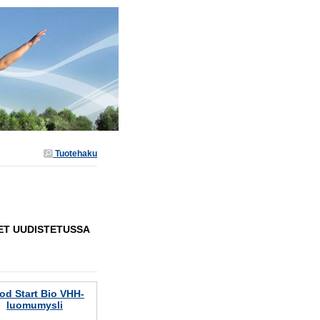
Tuotehaku
SET UUDISTETUSSA
od Start Bio VHH-
luomumysli