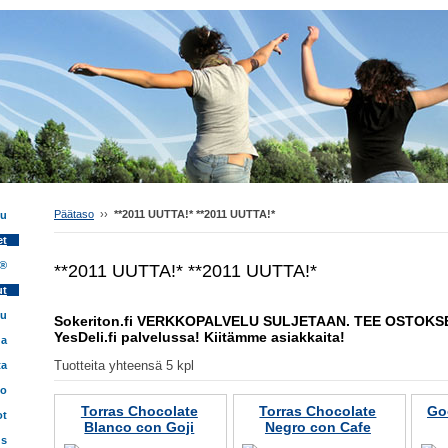
Päätaso
››
**2011 UUTTA!* **2011 UUTTA!*
vu
et
 ®
**2011 UUTTA!* **2011 UUTTA!*
ut
tu
Sokeriton.fi VERKKOPALVELU SULJETAAN. TEE OSTOK
YesDeli.fi palvelussa! Kiitämme asiakkaita!
ua
Tuotteita yhteensä 5 kpl
ta
fo
Torras Chocolate
Torras Chocolate
Go
ot
Blanco con Goji
Negro con Cafe
us