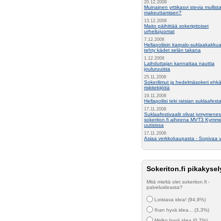
20.12.2008
Muinainen yrttikasvi stevia mullist
makeuttamisen?
13.12.2008
Maito päihittää sokeripitoiset
urheilujuomat
7.12.2008
Hellapoliisin karpalo-suklaakakkua
tehty kädet selän takana
1.12.2008
Laihduttajan kannattaa nauttia
jouluruuista
25.11.2008
Sokerilimut ja hedelmäsokeri ehkä
riskitekijöitä
19.11.2008
Hellapoliisi teki ratsian suklaafesta
17.11.2008
Suklaafestivaalit olivat jymymenes
sokeriton.fi aiheena MVT3 Kymm
uutisissa
17.11.2008
Asiaa verkkokaupasta - Sopivaa v
Sokeriton.fi pikakysel
Mitä mieltä olet sokeriton.fi -
palveluideasta?
Loistava idea! (94,9%)
Ihan hyvä idea... (3,3%)
Melko hyvä idea (0,7%)