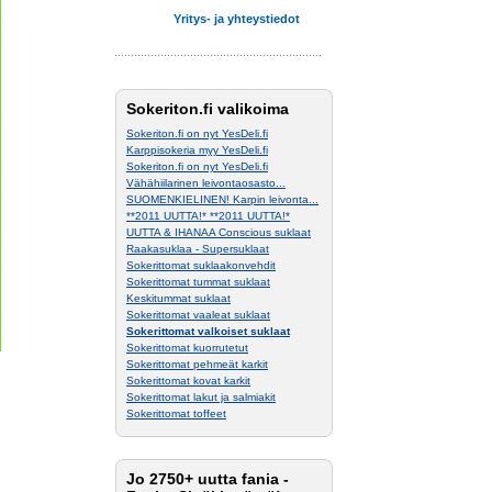
Yritys- ja yhteystiedot
Sokeriton.fi valikoima
Sokeriton.fi on nyt YesDeli.fi
Karppisokeria myy YesDeli.fi
Sokeriton.fi on nyt YesDeli.fi
Vähähiilarinen leivontaosasto...
SUOMENKIELINEN! Karpin leivonta...
**2011 UUTTA!* **2011 UUTTA!*
UUTTA & IHANAA Conscious suklaat
Raakasuklaa - Supersuklaat
Sokerittomat suklaakonvehdit
Sokerittomat tummat suklaat
Keskitummat suklaat
Sokerittomat vaaleat suklaat
Sokerittomat valkoiset suklaat
Sokerittomat kuorrutetut
Sokerittomat pehmeät karkit
Sokerittomat kovat karkit
Sokerittomat lakut ja salmiakit
Sokerittomat toffeet
Jo 2750+ uutta fania -