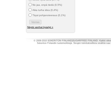
No jaa, enpä tiedä (0,5%)
Aika turha idea (0,4%)
Täysi pohjanoteeraus (0,1%)
Näytä vanhat kyselyt »
© 2008-2010 SOKERITON FINLAND|SUGARFREE FINLAND. Kaikki oikeudet pid
Sokeriton Finlandin tuotemerkkejä. Sivujen toimituksellista sisältöä sa