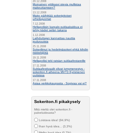
20.12.2008
Muinainen yrttikasvi stevia mullistaa
makeuttamisen?
13.12.2008
Maito päihittää sokeripitoiset
urheilujuomat
7.12.2008
Hellapoliisin karpalo-suklaakakkua ei
tehty kädet selän takana
1.12.2008
Laihduttajan kannattaa nauttia
jouluruuista
25.11.2008
Sokerilimut ja hedelmäsokeri ehkä kihdin
riskitekijöitä
19.11.2008
Hellapoliisi teki ratsian suklaafestareille
17.11.2008
Suklaafestivaalit olivat jymymenestys -
sokeriton.fi aiheena MVT3 Kymmenen
uutisissa
17.11.2008
Asiaa verkkokaupasta - Sopivaa vai ei?
Sokeriton.fi pikakysely
Mitä mieltä olet sokeriton.fi -
palveluideasta?
Loistava idea! (94,9%)
Ihan hyvä idea... (3,3%)
Melko hyvä idea (0,7%)