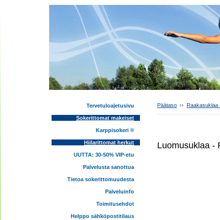
Päätaso
››
Raakasuklaa 
Tervetuloa|etusivu
Sokerittomat makeiset
Karppisokeri ®
Hiilarittomat herkut
Luomusuklaa - 
UUTTA: 30-50% VIP-etu
Palvelusta sanottua
Tietoa sokerittomuudesta
Palveluinfo
Toimitusehdot
Helppo sähköpostitilaus