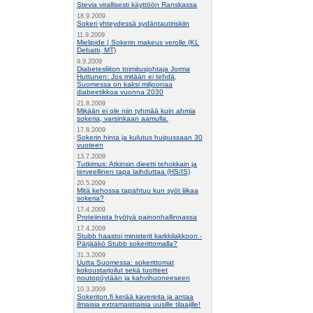
Stevia virallisesti käyttöön Ranskassa
18.9.2009
Sokeri yhteydessä sydäntautiriskiin
11.9.2009
Mielipide | Sokerin makeus verolle (KL
Debatti, MT)
9.9.2009
Diabetesliiton toimitusjohtaja Jorma
Huttunen: Jos mitään ei tehdä,
Suomessa on kaksi miljoonaa
diabeetikkoa vuonna 2030
21.8.2009
Mikään ei ole niin tyhmää kuin ahmia
sokeria, varsinkaan aamulla.
17.8.2009
Sokerin hinta ja kulutus huipussaan 30
vuoteen
13.7.2009
Tutkimus: Atkinsin dieetti tehokkain ja
terveellinen tapa laihduttaa (HS/IS)
20.5.2009
Mitä kehossa tapahtuu kun syöt liikaa
sokeria?
17.4.2009
Proteiinista hyötyä painonhallinnassa
17.4.2009
Stubb haastoi ministerit karkkilakkoon -
Pärjääkö Stubb sokerittomalla?
31.3.2009
Uutta Suomessa: sokerittomat
kokoustarjoilut sekä tuotteet
noutopöytään ja kahvihuoneeseen
10.3.2009
Sokeriton.fi kerää kavereita ja antaa
ilmaisia extramaistiaisia uusille tilaajille!