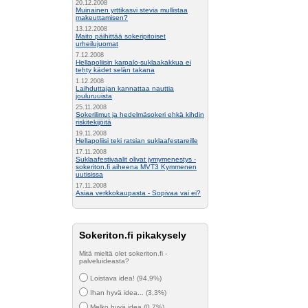
20.12.2008
Muinainen yrttikasvi stevia mullistaa
makeuttamisen?
13.12.2008
Maito päihittää sokeripitoiset
urheilujuomat
7.12.2008
Hellapoliisin karpalo-suklaakakkua ei
tehty kädet selän takana
1.12.2008
Laihduttajan kannattaa nauttia
jouluruuista
25.11.2008
Sokerilimut ja hedelmäsokeri ehkä kihdin
riskitekijöitä
19.11.2008
Hellapoliisi teki ratsian suklaafestareille
17.11.2008
Suklaafestivaalit olivat jymymenestys -
sokeriton.fi aiheena MVT3 Kymmenen
uutisissa
17.11.2008
Asiaa verkkokaupasta - Sopivaa vai ei?
Sokeriton.fi pikakysely
Mitä mieltä olet sokeriton.fi -
palveluideasta?
Loistava idea! (94,9%)
Ihan hyvä idea... (3,3%)
Melko hyvä idea (0,7%)