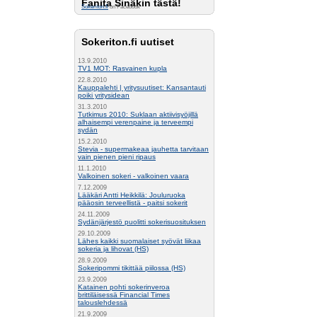
Fanita Sinäkin tästä!
Sokeriton.fi
on Facebook
Sokeriton.fi uutiset
13.9.2010
TV1 MOT: Rasvainen kupla
22.8.2010
Kauppalehti | yritysuutiset: Kansantauti
poiki yritysidean
31.3.2010
Tutkimus 2010: Suklaan aktiivisyöjillä
alhaisempi verenpaine ja terveempi
sydän
15.2.2010
Stevia - supermakeaa jauhetta tarvitaan
vain pienen pieni ripaus
11.1.2010
Valkoinen sokeri - valkoinen vaara
7.12.2009
Lääkäri Antti Heikkilä: Jouluruoka
pääosin terveellistä - paitsi sokerit
24.11.2009
Sydänjärjestö puolitti sokerisuosituksen
29.10.2009
Lähes kaikki suomalaiset syövät liikaa
sokeria ja lihovat (HS)
28.9.2009
Sokeripommi tikittää piilossa (HS)
23.9.2009
Katainen pohti sokerinveroa
brittiläisessä Financial Times
talouslehdessä
21.9.2009