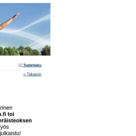
Tuotehaku
« Takaisin
rinen
fi toi
eräisteoksen
myös
ulkaistu!