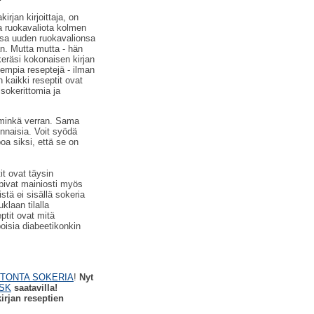
rjan kirjoittaja, on
ta ruokavaliota kolmen
nsa uuden ruokavalionsa
n. Mutta mutta - hän
keräsi kokonaisen kirjan
sempia reseptejä - ilman
n kaikki reseptit ovat
, sokerittomia ja
a minkä verran. Sama
nnaisia. Voit syödä
a siksi, että se on
it ovat täysin
opivat mainiosti myös
stä ei sisällä sokeria
klaan tilalla
ptit ovat mitä
isia diabeetikonkin
TONTA SOKERIA
!
Nyt
SK
saatavilla!
kirjan reseptien