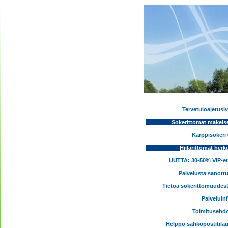
Tervetuloa|etusi
Sokerittomat makeis
Karppisokeri
Hiilarittomat herk
UUTTA: 30-50% VIP-e
Palvelusta sanott
Tietoa sokerittomuudes
Palveluin
Toimitusehd
Helppo sähköpostitila