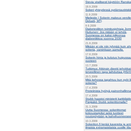
Stevia virallisesti käyttöön Ransk
18.9.2009
Sokeri yhteydessä sydäntautiriski
11.9.2009
Mielipide | Sokerin makeus veroll
Debatti, MT)
9.9.2009
Diabetesliiton toimitusjohtaja Jor
Huttunen: Jos mitään ei tehdä,
Suomessa on kaksi miljoonaa
diabeetikkoa vuonna 2030
21.8.2009
Mikään ei ole niin tyhmää kuin ah
sokeria, varsinkaan aamulla.
17.8.2009
Sokerin hinta ja kulutus huipuss
vuoteen
13.7.2009
Tutkimus: Atkinsin dieetti tehokkai
terveellinen tapa laihduttaa (HS/I
20.5.2009
Mitä kehossa tapahtuu kun syöt li
sokeria?
17.4.2009
Proteiinista hyötyä painonhallinn
17.4.2009
Stubb haastoi ministerit karkkilak
Pärjääkö Stubb sokerittomalla?
31.3.2009
Uutta Suomessa: sokerittomat
kokoustarjoilut sekä tuotteet
noutopöytään ja kahvihuoneese
10.3.2009
Sokeriton.fi kerää kavereita ja an
ilmaisia extramaistiaisia uusille tilaa