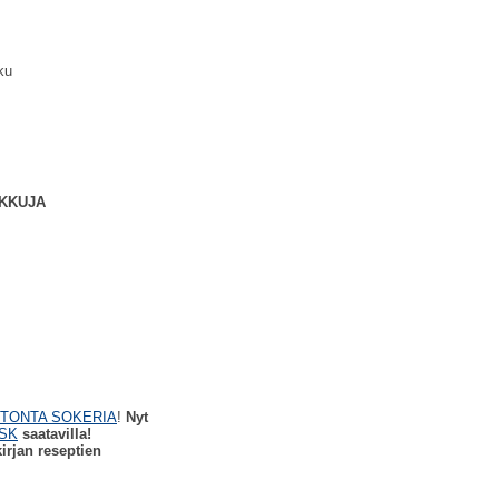
ku
RKKUJA
TONTA SOKERIA
!
Nyt
SK
saatavilla!
kirjan reseptien