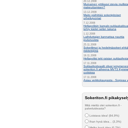
20.12.2008
Muinainen yrttikasvi stevia mullist
makeuttamisen?
13.12.2008
Maito päihittää sokeripitoiset
urheilujuomat
7.12.2008
Hellapoliisin karpalo-suklaakakkua
tehty kädet selän takana
1.12.2008
Laihduttajan kannattaa nauttia
jouluruuista
25.11.2008
Sokerilimut ja hedelmäsokeri ehkä
riskitekijöitä
19.11.2008
Hellapoliisi teki ratsian suklaafesta
17.11.2008
Suklaafestivaalit olivat jymymenes
sokeriton.fi aiheena MVT3 Kymm
uutisissa
17.11.2008
Asiaa verkkokaupasta - Sopivaa v
Sokeriton.fi pikakysel
Mitä mieltä olet sokeriton.fi -
palveluideasta?
Loistava idea! (94,9%)
Ihan hyvä idea... (3,3%)
Melko hyvä idea (0,7%)