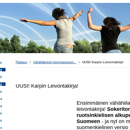
Päätaso
››
Vähähiilarinen leivontaosasto...
››
UUSI! Karpin Leivontakirja!
vu
et
 ®
ut
UUSI! Karpin Leivontakirja!
tu
ua
Ensimmäinen vähähiila
ta
leivontakirja!
Sokeriton.
fo
ruotsinkielisen alkup
Suomeen
- ja nyt on 
ot
suomenkielinen versio j
us