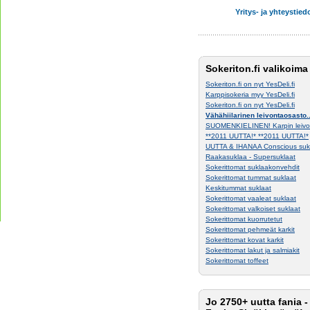
Yritys- ja yhteystied
Sokeriton.fi valikoima
Sokeriton.fi on nyt YesDeli.fi
Karppisokeria myy YesDeli.fi
Sokeriton.fi on nyt YesDeli.fi
Vähähiilarinen leivontaosasto..
SUOMENKIELINEN! Karpin leivon
**2011 UUTTA!* **2011 UUTTA!*
UUTTA & IHANAA Conscious suk
Raakasuklaa - Supersuklaat
Sokerittomat suklaakonvehdit
Sokerittomat tummat suklaat
Keskitummat suklaat
Sokerittomat vaaleat suklaat
Sokerittomat valkoiset suklaat
Sokerittomat kuorrutetut
Sokerittomat pehmeät karkit
Sokerittomat kovat karkit
Sokerittomat lakut ja salmiakit
Sokerittomat toffeet
Jo 2750+ uutta fania -