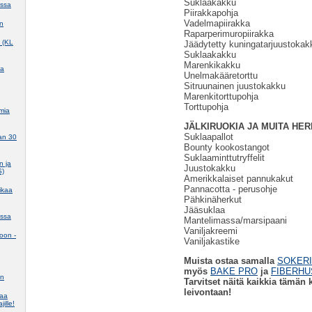
Suklaakakku
assa
Piirakkapohja
Vadelmapiirakka
in
Raparperimuropiirakka
e (KL
Jäädytetty kuningatarjuustokak
Suklaakakku
Marenkikakku
ma
Unelmakääretorttu
Sitruunainen juustokakku
Marenkitorttupohja
Torttupohja
mia
JÄLKIRUOKIA JA MUITA HE
Suklaapallot
aan 30
Bounty kookostangot
Suklaaminttutryffelit
n ja
Juustokakku
S)
Amerikkalaiset pannukakut
Pannacotta - perusohje
ikaa
Pähkinäherkut
Jääsuklaa
assa
Mantelimassa/marsipaani
Vaniljakreemi
koon -
Vaniljakastike
Muista ostaa samalla
SOKERI
myös
BAKE PRO
ja
FIBERHU
en
Tarvitset näitä kaikkia tämän 
leivontaan!
taa
jille!