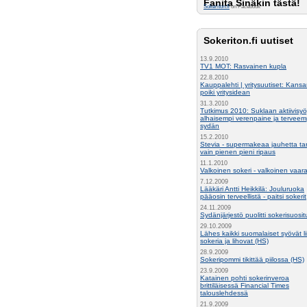
Fanita Sinäkin tästä!
Sokeriton.fi
on Facebook
Sokeriton.fi uutiset
13.9.2010
TV1 MOT: Rasvainen kupla
22.8.2010
Kauppalehti | yritysuutiset: Kansa
poiki yritysidean
31.3.2010
Tutkimus 2010: Suklaan aktiivisyöj
alhaisempi verenpaine ja terveem
sydän
15.2.2010
Stevia - supermakeaa jauhetta ta
vain pienen pieni ripaus
11.1.2010
Valkoinen sokeri - valkoinen vaar
7.12.2009
Lääkäri Antti Heikkilä: Jouluruoka
pääosin terveellistä - paitsi sokerit
24.11.2009
Sydänjärjestö puolitti sokerisuosi
29.10.2009
Lähes kaikki suomalaiset syövät li
sokeria ja lihovat (HS)
28.9.2009
Sokeripommi tikittää piilossa (HS)
23.9.2009
Katainen pohti sokerinveroa
brittiläisessä Financial Times
talouslehdessä
21.9.2009