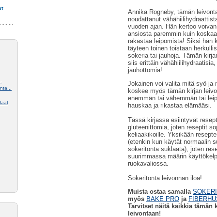
ot
Annika Rogneby, tämän leivontaki
noudattanut vähähiilihydraattis
vuoden ajan. Hän kertoo voiva
ansiosta paremmin kuin koskaa
rakastaa leipomista! Siksi hän 
täyteen toinen toistaan herkulli
sokeria tai jauhoja. Tämän kirja
siis erittäin vähähiilihydraatisia
jauhottomia!
.
Jokainen voi valita mitä syö j
ta...
koskee myös tämän kirjan leivo
enemmän tai vähemmän tai leipo
laat
hauskaa ja rikastaa elämääsi.
Tässä kirjassa esiintyvät resept
gluteenittomia, joten reseptit s
keliaakikoille. Yksikään reseptei
(etenkin kun käytät normaalin su
sokeritonta suklaata), joten rese
suurimmassa määrin käyttökelpo
ruokavaliossa.
Sokeritonta leivonnan iloa!
Muista ostaa samalla
SOKERI
myös
BAKE PRO
ja
FIBERHU
Tarvitset näitä kaikkia tämän 
leivontaan!