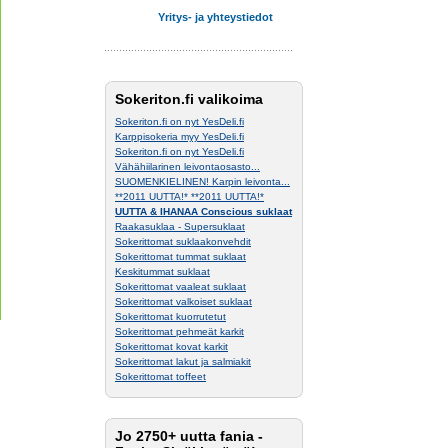
Yritys- ja yhteystiedot
Sokeriton.fi valikoima
Sokeriton.fi on nyt YesDeli.fi
Karppisokeria myy YesDeli.fi
Sokeriton.fi on nyt YesDeli.fi
Vähähiilarinen leivontaosasto...
SUOMENKIELINEN! Karpin leivonta...
**2011 UUTTA!* **2011 UUTTA!*
UUTTA & IHANAA Conscious suklaat
Raakasuklaa - Supersuklaat
Sokerittomat suklaakonvehdit
Sokerittomat tummat suklaat
Keskitummat suklaat
Sokerittomat vaaleat suklaat
Sokerittomat valkoiset suklaat
Sokerittomat kuorrutetut
Sokerittomat pehmeät karkit
Sokerittomat kovat karkit
Sokerittomat lakut ja salmiakit
Sokerittomat toffeet
Jo 2750+ uutta fania -