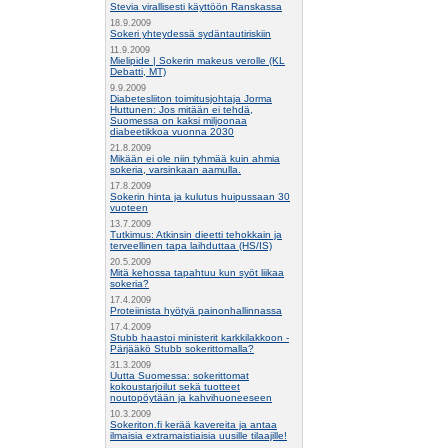
Stevia virallisesti käyttöön Ranskassa
18.9.2009
Sokeri yhteydessä sydäntautiriskiin
11.9.2009
Mielipide | Sokerin makeus verolle (KL
Debatti, MT)
9.9.2009
Diabetesliiton toimitusjohtaja Jorma
Huttunen: Jos mitään ei tehdä,
Suomessa on kaksi miljoonaa
diabeetikkoa vuonna 2030
21.8.2009
Mikään ei ole niin tyhmää kuin ahmia
sokeria, varsinkaan aamulla.
17.8.2009
Sokerin hinta ja kulutus huipussaan 30
vuoteen
13.7.2009
Tutkimus: Atkinsin dieetti tehokkain ja
terveellinen tapa laihduttaa (HS/IS)
20.5.2009
Mitä kehossa tapahtuu kun syöt liikaa
sokeria?
17.4.2009
Proteiinista hyötyä painonhallinnassa
17.4.2009
Stubb haastoi ministerit karkkilakkoon -
Pärjääkö Stubb sokerittomalla?
31.3.2009
Uutta Suomessa: sokerittomat
kokoustarjoilut sekä tuotteet
noutopöytään ja kahvihuoneeseen
10.3.2009
Sokeriton.fi kerää kavereita ja antaa
ilmaisia extramaistiaisia uusille tilaajille!