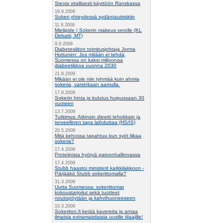
Stevia virallisesti käyttöön Ranskassa
18.9.2009
Sokeri yhteydessä sydäntautiriskiin
11.9.2009
Mielipide | Sokerin makeus verolle (KL
Debatti, MT)
9.9.2009
Diabetesliiton toimitusjohtaja Jorma
Huttunen: Jos mitään ei tehdä,
Suomessa on kaksi miljoonaa
diabeetikkoa vuonna 2030
21.8.2009
Mikään ei ole niin tyhmää kuin ahmia
sokeria, varsinkaan aamulla.
17.8.2009
Sokerin hinta ja kulutus huipussaan 30
vuoteen
13.7.2009
Tutkimus: Atkinsin dieetti tehokkain ja
terveellinen tapa laihduttaa (HS/IS)
20.5.2009
Mitä kehossa tapahtuu kun syöt liikaa
sokeria?
17.4.2009
Proteiinista hyötyä painonhallinnassa
17.4.2009
Stubb haastoi ministerit karkkilakkoon -
Pärjääkö Stubb sokerittomalla?
31.3.2009
Uutta Suomessa: sokerittomat
kokoustarjoilut sekä tuotteet
noutopöytään ja kahvihuoneeseen
10.3.2009
Sokeriton.fi kerää kavereita ja antaa
ilmaisia extramaistiaisia uusille tilaajille!