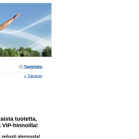
Tuotehaku
« Takaisin
aista tuotetta,
a VIP-hinnoilla!
t reilusti alennusta!