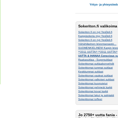
Yritys- ja yhteystied
Sokeriton.fi valikoima
Sokeriton.fi on nyt YesDeli.fi
Karppisokeria myy YesDeli.fi
Sokeriton.fi on nyt YesDeli.fi
Vähähiilarinen leivontaosasto...
SUOMENKIELINEN! Karpin leivon
**2011 UUTTA!* **2011 UUTTA!*
UUTTA & IHANAA Conscious su
Raakasuklaa - Supersuklaat
Sokerittomat suklaakonvehdit
Sokerittomat tummat suklaat
Keskitummat suklaat
Sokerittomat vaaleat suklaat
Sokerittomat valkoiset suklaat
Sokerittomat kuorrutetut
Sokerittomat pehmeät karkit
Sokerittomat kovat karkit
Sokerittomat lakut ja salmiakit
Sokerittomat toffeet
Jo 2750+ uutta fania -