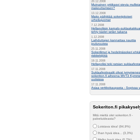
20.12.2008
Muinainen yrttikasvi stevia mullist
makeuttamisen?
13.12.2008
Maito päihittää sokeripitoiset
urheilujuomat
7.12.2008
Hellapoliisin karpalo-suklaakakkua
tehty kädet selän takana
1.12.2008
Laihduttajan kannattaa nauttia
jouluruuista
25.11.2008
Sokerilimut ja hedelmäsokeri ehkä
riskitekijöitä
19.11.2008
Hellapoliisi teki ratsian suklaafesta
17.11.2008
Suklaafestivaalit olivat jymymenes
sokeriton.fi aiheena MVT3 Kymm
uutisissa
17.11.2008
Asiaa verkkokaupasta - Sopivaa v
Sokeriton.fi pikakysel
Mitä mieltä olet sokeriton.fi -
palveluideasta?
Loistava idea! (94,9%)
Ihan hyvä idea... (3,3%)
Melko hyvä idea (0,7%)