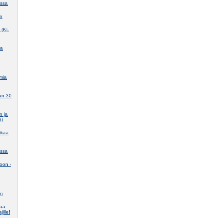
assa
in
e (KL
ma
mia
aan 30
n ja
S)
ikaa
assa
koon -
en
taa
jille!