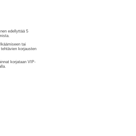
inen edellyttää 5
mista.
ylkäämiseen tai
 tehtävien korjausten
hinnat korjataan VIP-
lla.