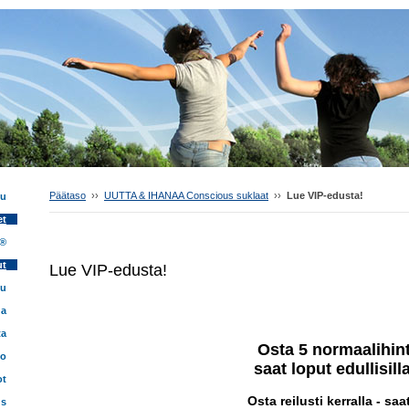
Päätaso
››
UUTTA & IHANAA Conscious suklaat
››
Lue VIP-edusta!
vu
et
 ®
ut
Lue VIP-edusta!
tu
ua
ta
Osta 5 normaalihint
fo
saat loput edullisill
ot
Osta reilusti kerralla - saa
us