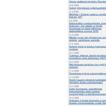
Stevia virallisesti käyttöön Ransk
18.9.2009
Sokeri yhteydessä sydäntautiriski
11.9.2009
Mielipide | Sokerin makeus veroll
Debatti, MT)
9.9.2009
Diabetesliiton toimitusjohtaja Jor
Huttunen: Jos mitään ei tehdä,
Suomessa on kaksi miljoonaa
diabeetikkoa vuonna 2030
21.8.2009
Mikään ei ole niin tyhmää kuin ah
sokeria, varsinkaan aamulla.
17.8.2009
Sokerin hinta ja kulutus huipuss
vuoteen
13.7.2009
Tutkimus: Atkinsin dieetti tehokkai
terveellinen tapa laihduttaa (HS/I
20.5.2009
Mitä kehossa tapahtuu kun syöt li
sokeria?
17.4.2009
Proteiinista hyötyä painonhallinn
17.4.2009
Stubb haastoi ministerit karkkilak
Pärjääkö Stubb sokerittomalla?
31.3.2009
Uutta Suomessa: sokerittomat
kokoustarjoilut sekä tuotteet
noutopöytään ja kahvihuoneese
10.3.2009
Sokeriton.fi kerää kavereita ja an
ilmaisia extramaistiaisia uusille tilaa