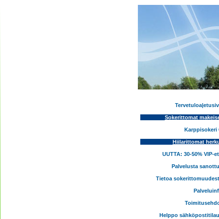
Tervetuloa|etusi
Sokerittomat makeis
Karppisokeri
Hiilarittomat herk
UUTTA: 30-50% VIP-e
Palvelusta sanott
Tietoa sokerittomuudes
Palveluin
Toimitusehd
Helppo sähköpostitila