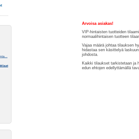
ot
Arvoisa asiakas!
VIP-hintaisten tuotteiden tilaam
normaalihintaisen tuotteen tilaa
Vajaa määrä johtaa tilauksen h
hidastaa sen käsittelyä laskuun
johdosta.
ta...
Kaikki tilaukset tarkistetaan ja 
klaat
edun ehtojen edellyttämällä tava