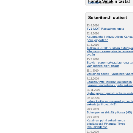
Fanita Sinäkin tästä!
Sokeriton.fi
on Facebook
Sokeriton.fi uutiset
13.9.2010
TV1 MOT: Rasvainen kupla
22.8.2010
Kauppalehti | yritysuutiset: Kansa
poiki yritysidean
31.3.2010
Tutkimus 2010: Suklaan aktiivisyöj
alhaisempi verenpaine ja terveem
sydän
15.2.2010
Stevia - supermakeaa jauhetta ta
vain pienen pieni ripaus
11.1.2010
Valkoinen sokeri - valkoinen vaar
7.12.2009
Lääkäri Antti Heikkilä: Jouluruoka
pääosin terveellistä - paitsi sokerit
24.11.2009
Sydänjärjestö puolitti sokerisuosi
29.10.2009
Lähes kaikki suomalaiset syövät li
sokeria ja lihovat (HS)
28.9.2009
Sokeripommi tikittää piilossa (HS)
23.9.2009
Katainen pohti sokerinveroa
brittiläisessä Financial Times
talouslehdessä
21.9.2009