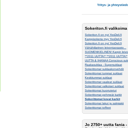
Yritys- ja yhteystied
Sokeriton.fi valikoima
Sokeriton.fi on nyt YesDeli.fi
Karppisokeria myy YesDeli.fi
Sokeriton.fi on nyt YesDeli.fi
Vähähiilarinen leivontaosasto...
SUOMENKIELINEN! Karpin leivon
**2011 UUTTA!* **2011 UUTTA!*
UUTTA & IHANAA Conscious suk
Raakasuklaa - Supersuklaat
Sokerittomat suklaakonvehdit
Sokerittomat tummat suklaat
Keskitummat suklaat
Sokerittomat vaaleat suklaat
Sokerittomat valkoiset suklaat
Sokerittomat kuorrutetut
Sokerittomat pehmeät karkit
Sokerittomat kovat karkit
Sokerittomat lakut ja salmiakit
Sokerittomat toffeet
Jo 2750+ uutta fania -