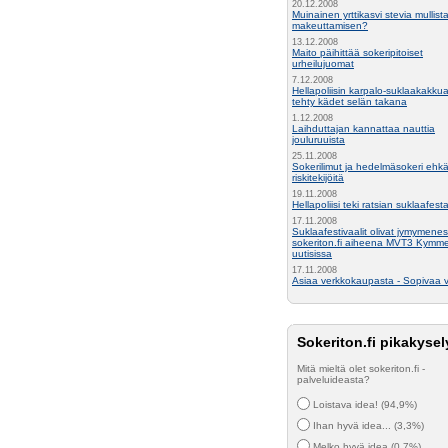
20.12.2008
Muinainen yrttikasvi stevia mullist
makeuttamisen?
13.12.2008
Maito päihittää sokeripitoiset
urheilujuomat
7.12.2008
Hellapoliisin karpalo-suklaakakkua
tehty kädet selän takana
1.12.2008
Laihduttajan kannattaa nauttia
jouluruuista
25.11.2008
Sokerilimut ja hedelmäsokeri ehkä
riskitekijöitä
19.11.2008
Hellapoliisi teki ratsian suklaafesta
17.11.2008
Suklaafestivaalit olivat jymymenes
sokeriton.fi aiheena MVT3 Kymm
uutisissa
17.11.2008
Asiaa verkkokaupasta - Sopivaa v
Sokeriton.fi pikakysel
Mitä mieltä olet sokeriton.fi -
palveluideasta?
Loistava idea! (94,9%)
Ihan hyvä idea... (3,3%)
Melko hyvä idea (0,7%)