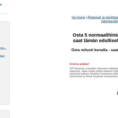
ot
Iso kuva
|
Aineosat ja ravintoa
näringsvär
Osta 5 normaalihinta
saat tämän edullisel
ta...
Osta reilusti kerralla - saa
laat
Arvoisa asiakas!
VIP-hintaisten tuotteiden tilaaminen edellytt
tilaamista. Vajaa määrä johtaa tilauksen hy
käsittelyä laskuun tehtävien korjausten johdo
tarkistetaan ja hinnat korjataan vastaamaan