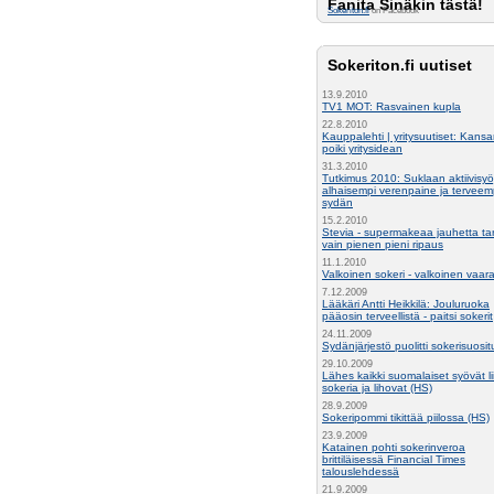
Fanita Sinäkin tästä!
Sokeriton.fi
on Facebook
Sokeriton.fi uutiset
13.9.2010
TV1 MOT: Rasvainen kupla
22.8.2010
Kauppalehti | yritysuutiset: Kansa
poiki yritysidean
31.3.2010
Tutkimus 2010: Suklaan aktiivisyöj
alhaisempi verenpaine ja terveem
sydän
15.2.2010
Stevia - supermakeaa jauhetta ta
vain pienen pieni ripaus
11.1.2010
Valkoinen sokeri - valkoinen vaar
7.12.2009
Lääkäri Antti Heikkilä: Jouluruoka
pääosin terveellistä - paitsi sokerit
24.11.2009
Sydänjärjestö puolitti sokerisuosi
29.10.2009
Lähes kaikki suomalaiset syövät li
sokeria ja lihovat (HS)
28.9.2009
Sokeripommi tikittää piilossa (HS)
23.9.2009
Katainen pohti sokerinveroa
brittiläisessä Financial Times
talouslehdessä
21.9.2009