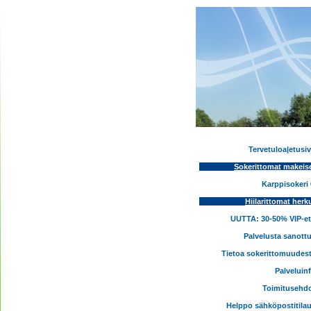
Tervetuloa|etusi
Sokerittomat makeis
Karppisokeri
Hiilarittomat herk
UUTTA: 30-50% VIP-e
Palvelusta sanott
Tietoa sokerittomuudes
Palveluin
Toimitusehd
Helppo sähköpostitila