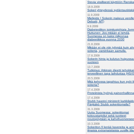
Stevia virallisesti käyttöön Ransk
18.9.2009
Sokeri yhteydessä sydäntautiriski
11.9.2009
Mielipide | Sokerin makeus veroll
Debatti, MT)
9.9.2009
Diabetesliiton toimitusjohtaja Jor
Huttunen: Jos mitään ei tehdä,
Suomessa on kaksi miljoonaa
diabeetikkoa vuonna 2030
21.8.2009
Mikään ei ole niin tyhmää kuin ah
sokeria, varsinkaan aamulla.
17.8.2009
Sokerin hinta ja kulutus huipuss
vuoteen
13.7.2009
Tutkimus: Atkinsin dieetti tehokkai
terveellinen tapa laihduttaa (HS/I
20.5.2009
Mitä kehossa tapahtuu kun syöt li
sokeria?
17.4.2009
Proteiinista hyötyä painonhallinn
17.4.2009
Stubb haastoi ministerit karkkilak
Pärjääkö Stubb sokerittomalla?
31.3.2009
Uutta Suomessa: sokerittomat
kokoustarjoilut sekä tuotteet
noutopöytään ja kahvihuoneese
10.3.2009
Sokeriton.fi kerää kavereita ja an
ilmaisia extramaistiaisia uusille tilaa