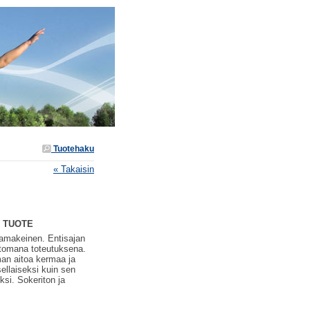
Tuotehaku
« Takaisin
P TUOTE
amakeinen. Entisajan
tomana toteutuksena.
an aitoa kermaa ja
sellaiseksi kuin sen
ksi. Sokeriton ja