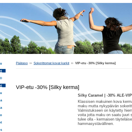
Päätaso
››
Sokerittomat kovat karkit
››
VIP-etu -30% [Silky kerma]
vu
et
 ®
ut
VIP-etu -30% [Silky kerma]
tu
Silk
y Caramel
| -30% ALE-VI
ua
Klassisen makuinen kova kerm
maku mutta nykypäivän sokerit
ta
Valmistukseen on käytetty hiem
voita jotta maku on saatu juuri 
fo
tulee olla - kermaisen täyteläise
ot
hammasystävällinen.
us