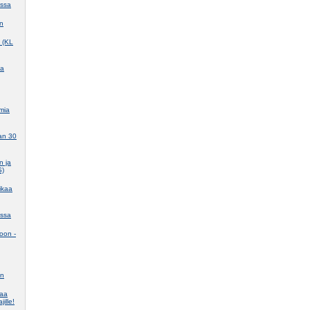
assa
in
e (KL
ma
mia
aan 30
n ja
S)
ikaa
assa
koon -
en
taa
jille!