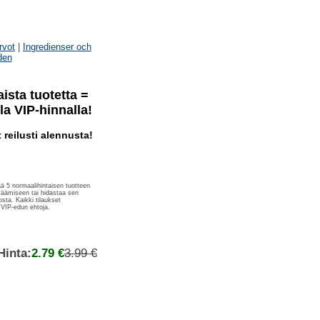
rvot
|
Ingredienser och
den
ista tuotetta =
la VIP-hinnalla!
t reilusti alennusta!
ää 5 normaalihintaisen tuotteen
lkäämiseen tai hidastaa sen
sta. Kaikki tilaukset
 VIP-edun ehtoja.
Hinta:
2.79 €
3.99 €