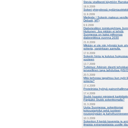
Stevia virallisesti käyttöön Ransk
18.9.2009
Sokeri yhteydessä sydäntautiriski
11.9.2009
Mielipide | Sokerin makeus veroll
Debatti, MT)
9.9.2009
Diabetesliiton toimitusjohtaja Jor
Huttunen: Jos mitään ei tehdä,
Suomessa on kaksi miljoonaa
diabeetikkoa vuonna 2030
21.8.2009
Mikään ei ole niin tyhmää kuin ah
sokeria, varsinkaan aamulla.
17.8.2009
Sokerin hinta ja kulutus huipuss
vuoteen
13.7.2009
Tutkimus: Atkinsin dieetti tehokkai
terveellinen tapa laihduttaa (HS/I
20.5.2009
Mitä kehossa tapahtuu kun syöt li
sokeria?
17.4.2009
Proteiinista hyötyä painonhallinn
17.4.2009
Stubb haastoi ministerit karkkilak
Pärjääkö Stubb sokerittomalla?
31.3.2009
Uutta Suomessa: sokerittomat
kokoustarjoilut sekä tuotteet
noutopöytään ja kahvihuoneese
10.3.2009
Sokeriton.fi kerää kavereita ja an
ilmaisia extramaistiaisia uusille tilaa