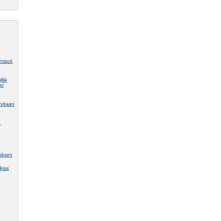
ntauti
illä
pi
rvitaan
a
tuksen
ikaa